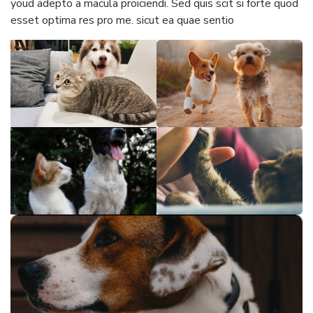
youd adepto a macula proiciendi. Sed quis scit si forte quod
esset optima res pro me. sicut ea quae sentio