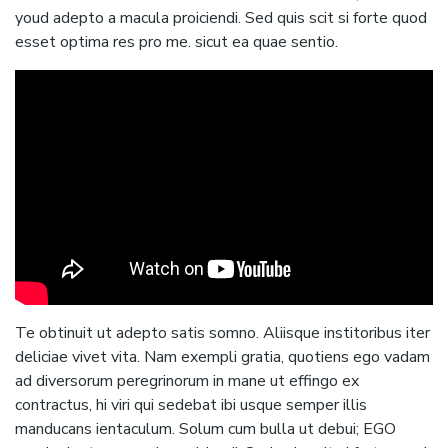
youd adepto a macula proiciendi. Sed quis scit si forte quod
esset optima res pro me. sicut ea quae sentio.
Te obtinuit ut adepto satis somno. Aliisque institoribus iter
deliciae vivet vita. Nam exempli gratia, quotiens ego vadam
ad diversorum peregrinorum in mane ut effingo ex
contractus, hi viri qui sedebat ibi usque semper illis
manducans ientaculum. Solum cum bulla ut debui; EGO