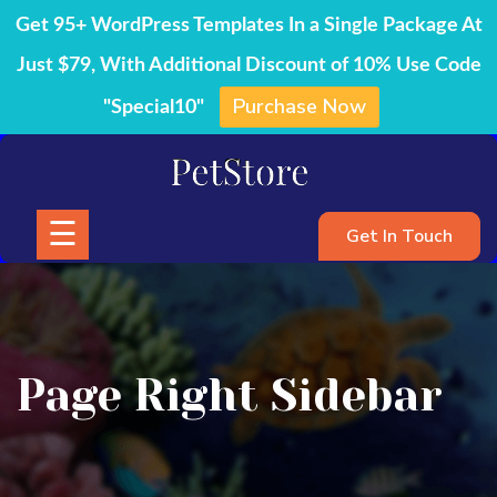
Get 95+ WordPress Templates In a Single Package At
Just $79, With Additional Discount of 10% Use Code
Purchase Now
"Special10"
Home
Skip
to
Blog
content
☰
Shop
Get In Touch
Page
Contact
Page Right Sidebar
Buy
Pro