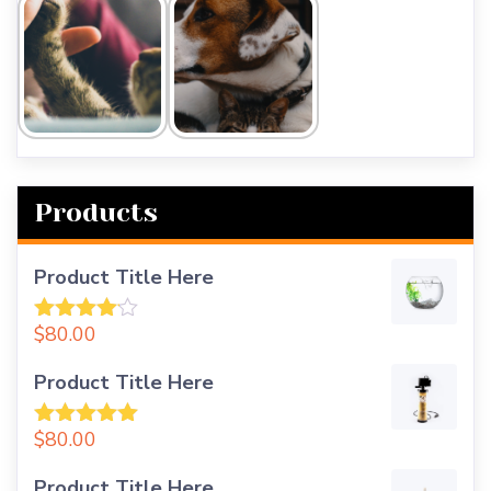
Products
Product Title Here
$
80.00
Rated
4.00
Out
Of 5
Product Title Here
$
80.00
Rated
5.00
Out Of 5
Product Title Here