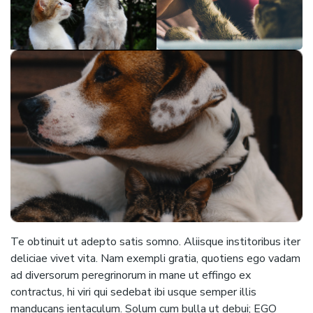
Te obtinuit ut adepto satis somno. Aliisque institoribus iter
deliciae vivet vita. Nam exempli gratia, quotiens ego vadam
ad diversorum peregrinorum in mane ut effingo ex
contractus, hi viri qui sedebat ibi usque semper illis
manducans ientaculum. Solum cum bulla ut debui; EGO