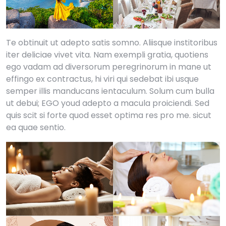
Te obtinuit ut adepto satis somno. Aliisque institoribus
iter deliciae vivet vita. Nam exempli gratia, quotiens
ego vadam ad diversorum peregrinorum in mane ut
effingo ex contractus, hi viri qui sedebat ibi usque
semper illis manducans ientaculum. Solum cum bulla
ut debui; EGO youd adepto a macula proiciendi. Sed
quis scit si forte quod esset optima res pro me. sicut
ea quae sentio.