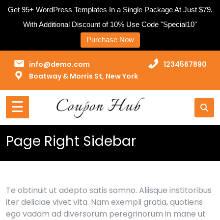
Get 95+ WordPress Templates In a Single Package At Just $79,
With Additional Discount of 10% Use Code "Special10"
Purchase Now
Home
Skip
info@demo.com
1234567890
to
Blog
Boatway & Morris St, New York
content
Page
☰
Contact
Page Right Sidebar
Coupon
Buy
Now
Te obtinuit ut adepto satis somno. Aliisque institoribus
iter deliciae vivet vita. Nam exempli gratia, quotiens
ego vadam ad diversorum peregrinorum in mane ut